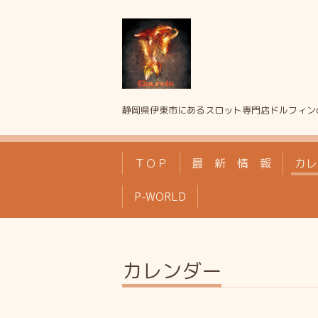
静岡県伊東市にあるスロット専門店ドルフィン
ＴＯＰ
最 新 情 報
カレ
P-WORLD
カレンダー