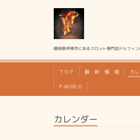
静岡県伊東市にあるスロット専門店ドルフィン
ＴＯＰ
最 新 情 報
カレ
P-WORLD
カレンダー