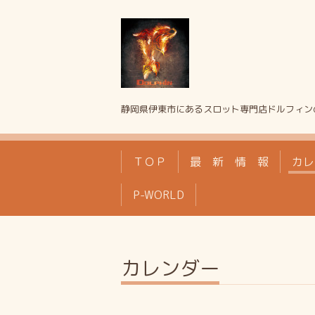
静岡県伊東市にあるスロット専門店ドルフィン
ＴＯＰ
最 新 情 報
カレ
P-WORLD
カレンダー