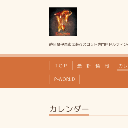
静岡県伊東市にあるスロット専門店ドルフィン
ＴＯＰ
最 新 情 報
カレ
P-WORLD
カレンダー