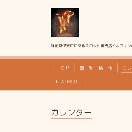
静岡県伊東市にあるスロット専門店ドルフィン
ＴＯＰ
最 新 情 報
カレ
P-WORLD
カレンダー