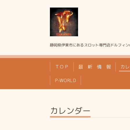
静岡県伊東市にあるスロット専門店ドルフィン
ＴＯＰ
最 新 情 報
カレ
P-WORLD
カレンダー