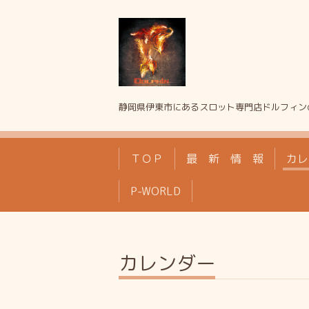
静岡県伊東市にあるスロット専門店ドルフィン
ＴＯＰ
最 新 情 報
カレ
P-WORLD
カレンダー