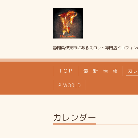
静岡県伊東市にあるスロット専門店ドルフィン
ＴＯＰ
最 新 情 報
カレ
P-WORLD
カレンダー