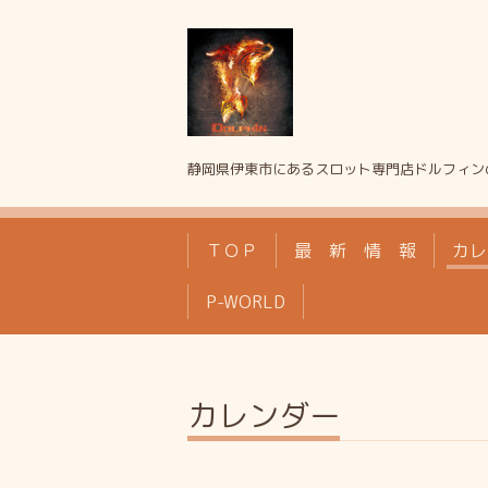
静岡県伊東市にあるスロット専門店ドルフィン
ＴＯＰ
最 新 情 報
カレ
P-WORLD
カレンダー