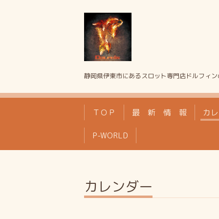
静岡県伊東市にあるスロット専門店ドルフィン
ＴＯＰ
最 新 情 報
カレ
P-WORLD
カレンダー