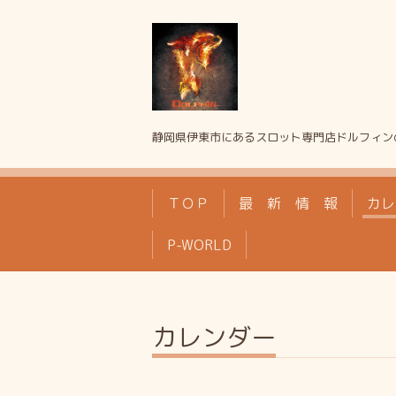
静岡県伊東市にあるスロット専門店ドルフィン
ＴＯＰ
最 新 情 報
カレ
P-WORLD
カレンダー