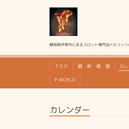
静岡県伊東市にあるスロット専門店ドルフィン
ＴＯＰ
最 新 情 報
カレ
P-WORLD
カレンダー