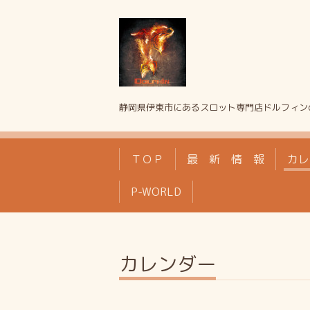
静岡県伊東市にあるスロット専門店ドルフィン
ＴＯＰ
最 新 情 報
カレ
P-WORLD
カレンダー