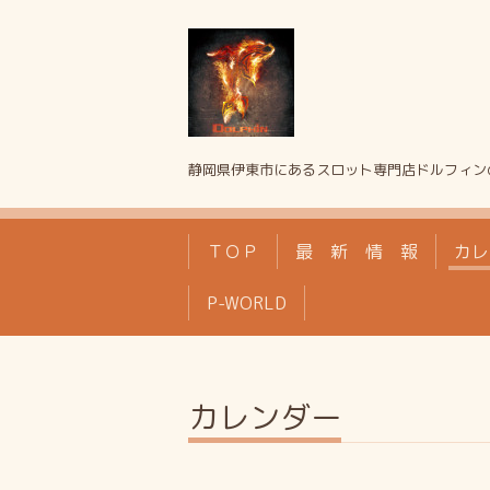
静岡県伊東市にあるスロット専門店ドルフィン
ＴＯＰ
最 新 情 報
カレ
P-WORLD
カレンダー