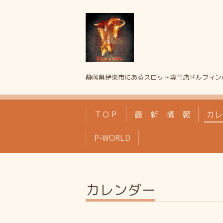
静岡県伊東市にあるスロット専門店ドルフィン
ＴＯＰ
最 新 情 報
カレ
P-WORLD
カレンダー