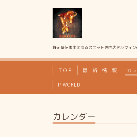
静岡県伊東市にあるスロット専門店ドルフィン
ＴＯＰ
最 新 情 報
カレ
P-WORLD
カレンダー