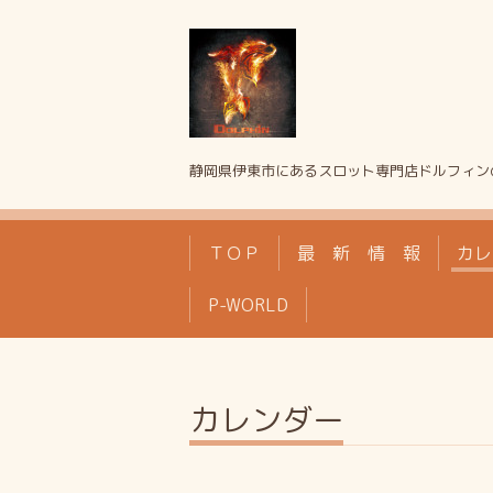
静岡県伊東市にあるスロット専門店ドルフィン
ＴＯＰ
最 新 情 報
カレ
P-WORLD
カレンダー