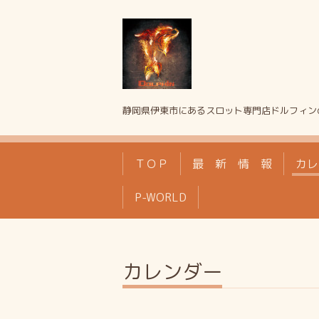
静岡県伊東市にあるスロット専門店ドルフィン
ＴＯＰ
最 新 情 報
カレ
P-WORLD
カレンダー