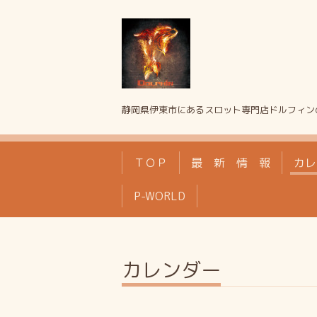
静岡県伊東市にあるスロット専門店ドルフィン
ＴＯＰ
最 新 情 報
カレ
P-WORLD
カレンダー