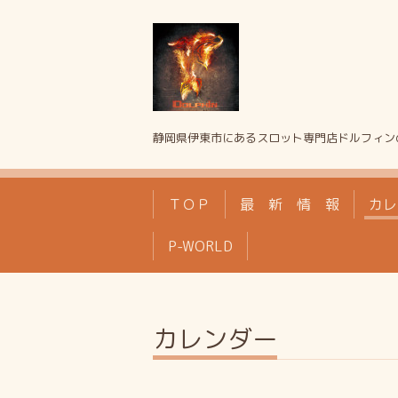
静岡県伊東市にあるスロット専門店ドルフィン
ＴＯＰ
最 新 情 報
カレ
P-WORLD
カレンダー