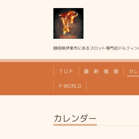
静岡県伊東市にあるスロット専門店ドルフィン
ＴＯＰ
最 新 情 報
カレ
P-WORLD
カレンダー