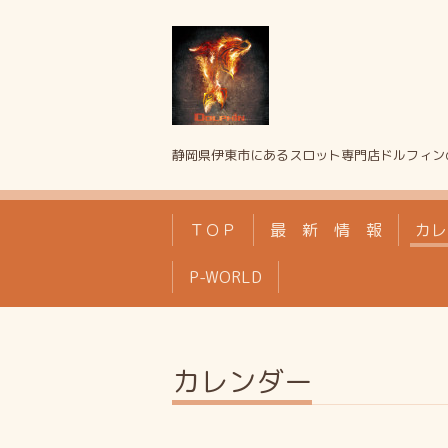
静岡県伊東市にあるスロット専門店ドルフィン
ＴＯＰ
最 新 情 報
カレ
P-WORLD
カレンダー