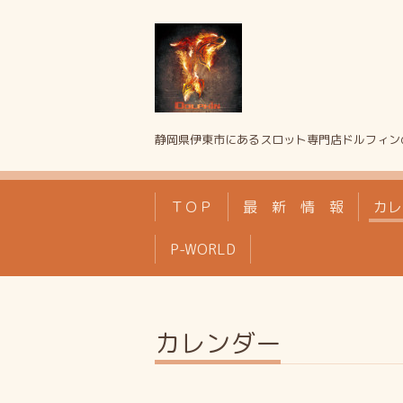
静岡県伊東市にあるスロット専門店ドルフィン
ＴＯＰ
最 新 情 報
カレ
P-WORLD
カレンダー