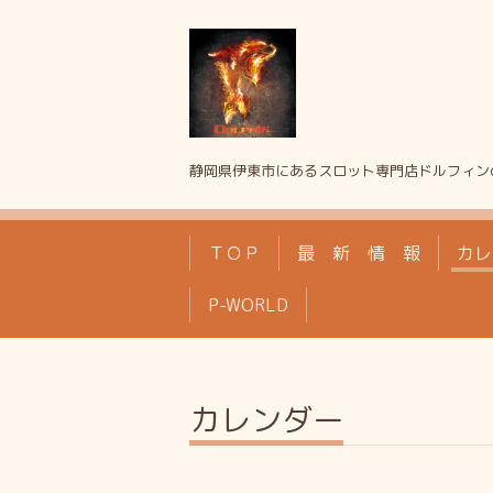
静岡県伊東市にあるスロット専門店ドルフィン
ＴＯＰ
最 新 情 報
カレ
P-WORLD
カレンダー