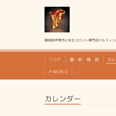
静岡県伊東市にあるスロット専門店ドルフィン
ＴＯＰ
最 新 情 報
カレ
P-WORLD
カレンダー