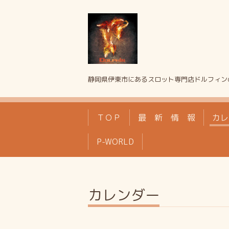
静岡県伊東市にあるスロット専門店ドルフィン
ＴＯＰ
最 新 情 報
カレ
P-WORLD
カレンダー