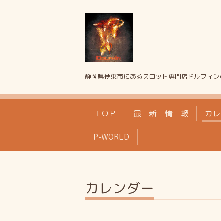
静岡県伊東市にあるスロット専門店ドルフィン
ＴＯＰ
最 新 情 報
カレ
P-WORLD
カレンダー