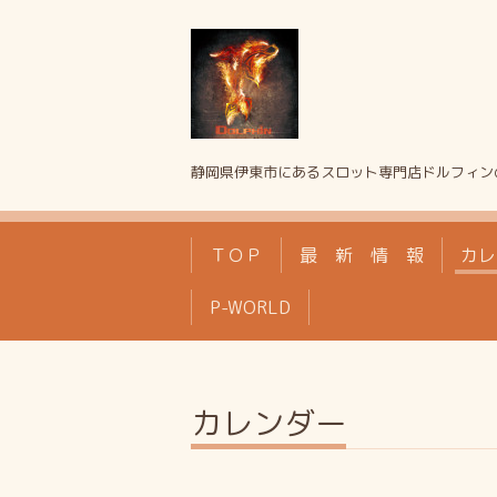
静岡県伊東市にあるスロット専門店ドルフィン
ＴＯＰ
最 新 情 報
カレ
P-WORLD
カレンダー