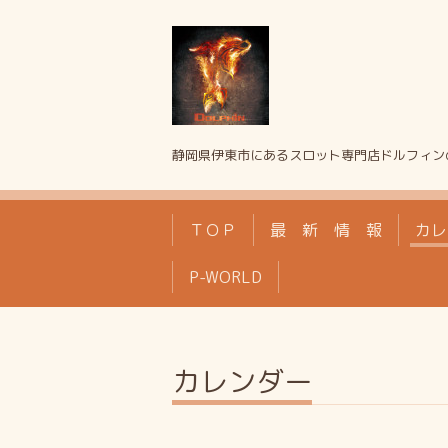
静岡県伊東市にあるスロット専門店ドルフィン
ＴＯＰ
最 新 情 報
カレ
P-WORLD
カレンダー