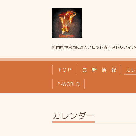
静岡県伊東市にあるスロット専門店ドルフィン
ＴＯＰ
最 新 情 報
カレ
P-WORLD
カレンダー