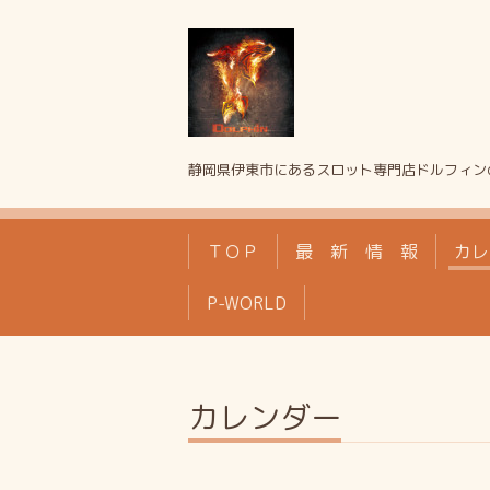
静岡県伊東市にあるスロット専門店ドルフィン
ＴＯＰ
最 新 情 報
カレ
P-WORLD
カレンダー