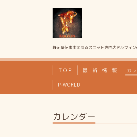
静岡県伊東市にあるスロット専門店ドルフィン
ＴＯＰ
最 新 情 報
カレ
P-WORLD
カレンダー