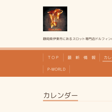
静岡県伊東市にあるスロット専門店ドルフィン
ＴＯＰ
最 新 情 報
カレ
P-WORLD
カレンダー