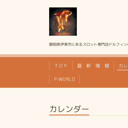
静岡県伊東市にあるスロット専門店ドルフィン
ＴＯＰ
最 新 情 報
カレ
P-WORLD
カレンダー