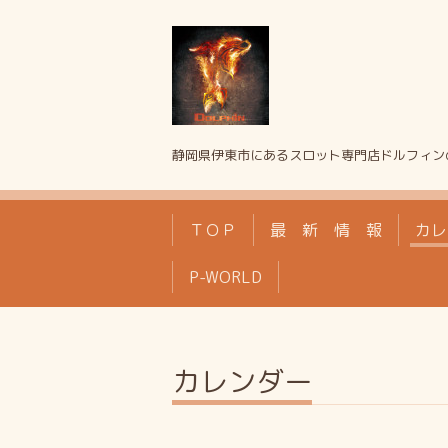
静岡県伊東市にあるスロット専門店ドルフィン
ＴＯＰ
最 新 情 報
カレ
P-WORLD
カレンダー