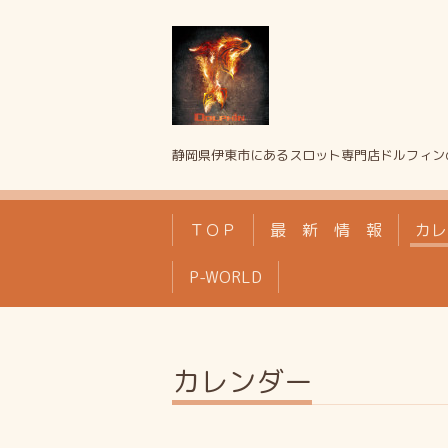
静岡県伊東市にあるスロット専門店ドルフィン
ＴＯＰ
最 新 情 報
カレ
P-WORLD
カレンダー