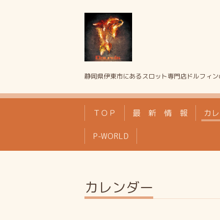
静岡県伊東市にあるスロット専門店ドルフィン
ＴＯＰ
最 新 情 報
カレ
P-WORLD
カレンダー