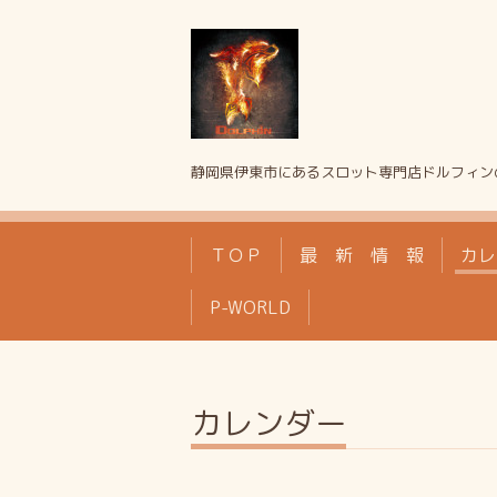
静岡県伊東市にあるスロット専門店ドルフィン
ＴＯＰ
最 新 情 報
カレ
P-WORLD
カレンダー