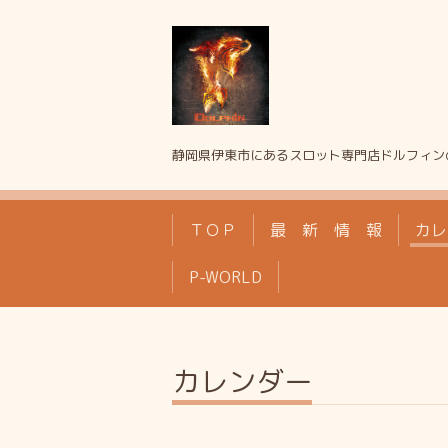
静岡県伊東市にあるスロット専門店ドルフィン
ＴＯＰ
最 新 情 報
カレ
P-WORLD
カレンダー